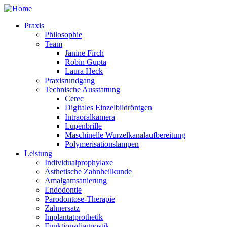
Praxis
Philosophie
Team
Janine Firch
Robin Gupta
Laura Heck
Praxisrundgang
Technische Ausstattung
Cerec
Digitales Einzelbildröntgen
Intraoralkamera
Lupenbrille
Maschinelle Wurzelkanalaufbereitung
Polymerisationslampen
Leistung
Individualprophylaxe
Ästhetische Zahnheilkunde
Amalgamsanierung
Endodontie
Parodontose-Therapie
Zahnersatz
Implantatprothetik
Funktionsdiagnostik