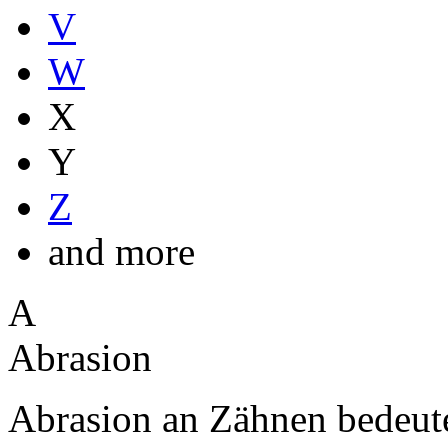
V
W
X
Y
Z
and more
A
Abrasion
Abrasion an Zähnen bedeute