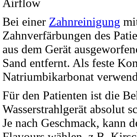
Airflow
Bei einer
Zahnreinigung
mit
Zahnverfärbungen des Patie
aus dem Gerät ausgeworfene
Sand entfernt. Als feste K
Natriumbikarbonat verwend
Für den Patienten ist die 
Wasserstrahlgerät absolut s
Je nach Geschmack, kann de
Flavours wählen, z.B. Kirs