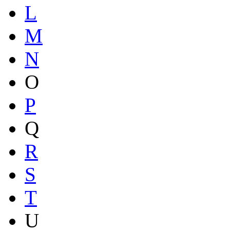
L
M
N
O
P
Q
R
S
T
U