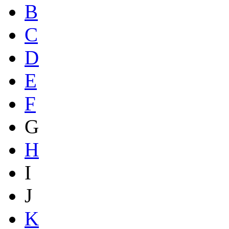
B
C
D
E
F
G
H
I
J
K