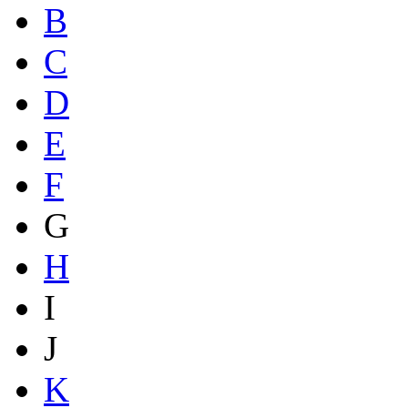
B
C
D
E
F
G
H
I
J
K