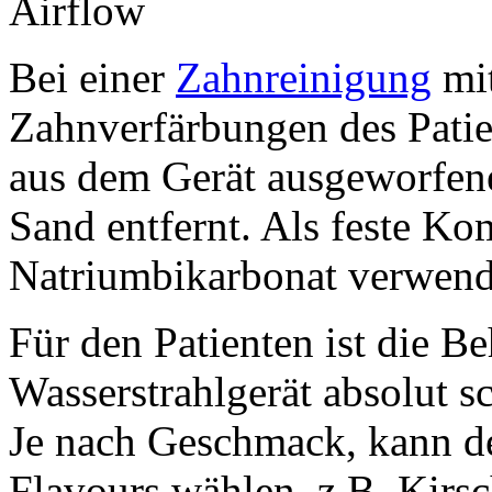
Airflow
Bei einer
Zahnreinigung
mit
Zahnverfärbungen des Patie
aus dem Gerät ausgeworfene
Sand entfernt. Als feste K
Natriumbikarbonat verwend
Für den Patienten ist die 
Wasserstrahlgerät absolut s
Je nach Geschmack, kann de
Flavours wählen, z.B. Kirs