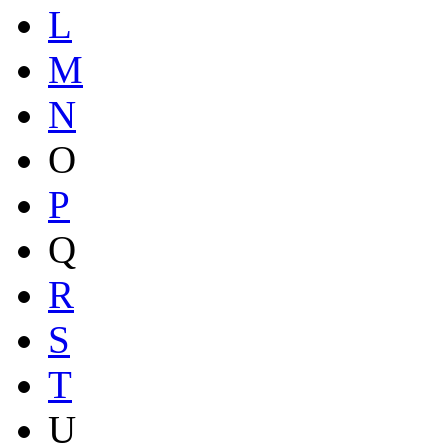
L
M
N
O
P
Q
R
S
T
U