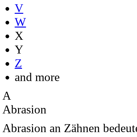
V
W
X
Y
Z
and more
A
Abrasion
Abrasion an Zähnen bedeute