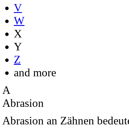
V
W
X
Y
Z
and more
A
Abrasion
Abrasion an Zähnen bedeute