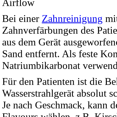
Airflow
Bei einer
Zahnreinigung
mit
Zahnverfärbungen des Patie
aus dem Gerät ausgeworfene
Sand entfernt. Als feste K
Natriumbikarbonat verwend
Für den Patienten ist die 
Wasserstrahlgerät absolut s
Je nach Geschmack, kann de
Flavours wählen, z.B. Kirs