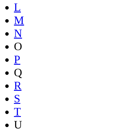
L
M
N
O
P
Q
R
S
T
U