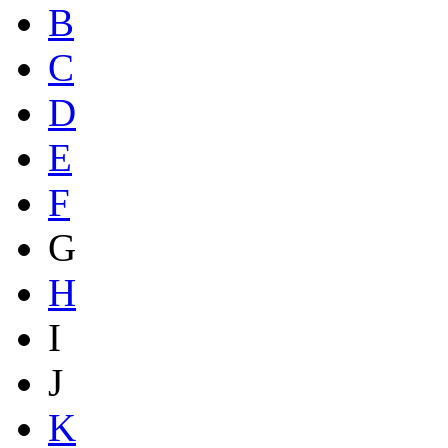
B
C
D
E
F
G
H
I
J
K